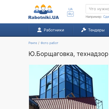
UA
RU
Например:
Сде
Работники
Тендеры
Ренте
Фото работ
Ю.Борщаговка, технадзор,