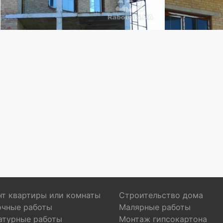
т квартиры или комнаты
Строительство дома
очные работы
Малярные работы
атурные работы
Монтаж гипсокартона