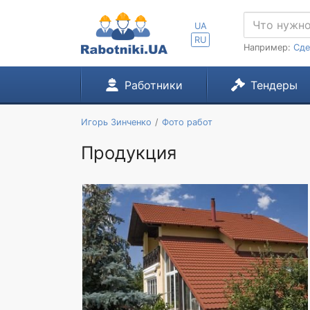
UA
RU
Например:
Сде
Работники
Тендеры
Игорь Зинченко
Фото работ
Продукция