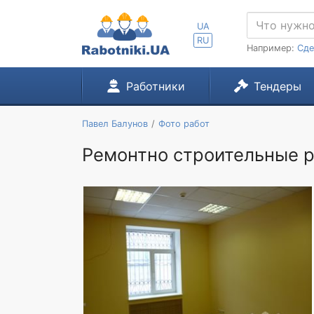
UA
RU
Например:
Сде
Работники
Тендеры
Павел Балунов
Фото работ
Ремонтно строительные 