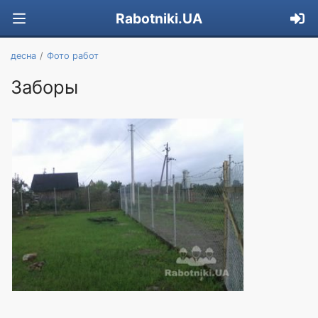
Rabotniki.UA
десна
Фото работ
Заборы