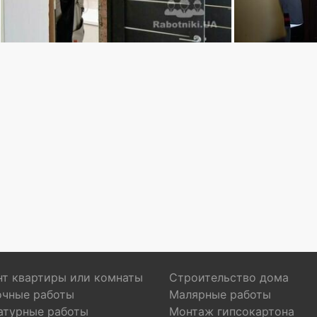
т квартиры или комнаты
Строительство дома
очные работы
Малярные работы
атурные работы
Монтаж гипсокартона