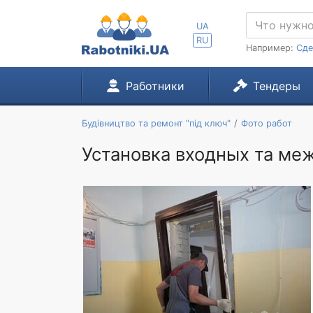
UA
RU
Например:
Сде
Работники
Тендеры
Будівництво та ремонт "під ключ"
Фото работ
Установка входных та ме