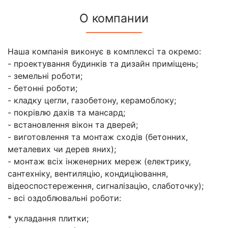
О компании
Наша компанія виконує в комплексі та окремо:
- проектування будинків та дизайн приміщень;
- земельні роботи;
- бетонні роботи;
- кладку цегли, газобетону, керамоблоку;
- покрівлю дахів та мансард;
- встановлення вікон та дверей;
- виготовлення та монтаж сходів (бетонних,
металевих чи дерев яних);
- монтаж всіх інженерних мереж (електрику,
сантехніку, вентиляцію, кондиціювання,
відеоспостереження, сигналізацію, слаботочку);
- всі оздоблювальні роботи:
* укладання плитки;