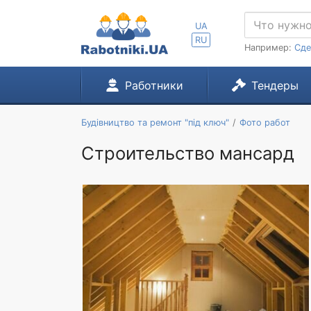
UA
RU
Например:
Сде
Работники
Тендеры
Будівництво та ремонт "під ключ"
Фото работ
Строительство мансард