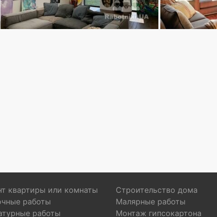
т квартиры или комнаты
Строительство дома
очные работы
Малярные работы
атурные работы
Монтаж гипсокартона