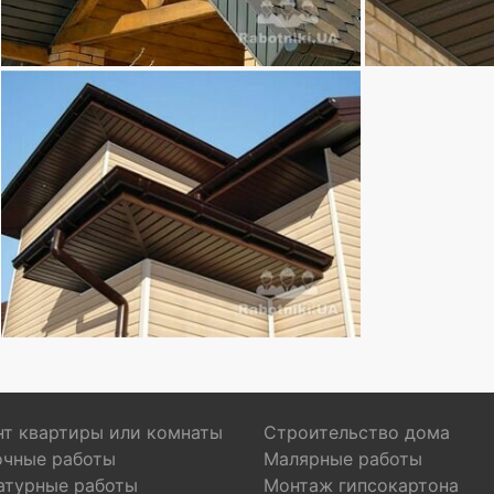
т квартиры или комнаты
Строительство дома
очные работы
Малярные работы
атурные работы
Монтаж гипсокартона