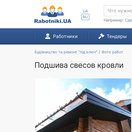
UA
RU
Например:
Сде
Работники
Тендеры
Будівництво та ремонт "під ключ"
Фото работ
Подшива свесов кровли