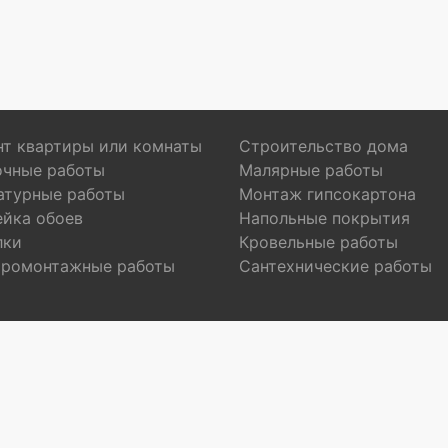
т квартиры или комнаты
Строительство дома
очные работы
Малярные работы
атурные работы
Монтаж гипсокартона
ейка обоев
Напольные покрытия
лки
Кровельные работы
тромонтажные работы
Сантехнические работы