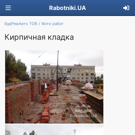
Rabotniki.UA
БудРемАвто ТОВ
Фото работ
Кирпичная кладка