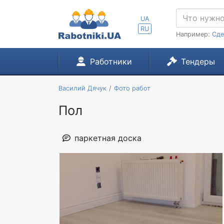
UA
RU
Например:
Сде
Работники
Тендеры
Василий Дячук
Фото работ
Пол
паркетная доска