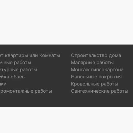
т квартиры или комнаты
Строительство дома
очные работы
Малярные работы
атурные работы
Монтаж гипсокартона
ейка обоев
Напольные покрытия
лки
Кровельные работы
тромонтажные работы
Сантехнические работы