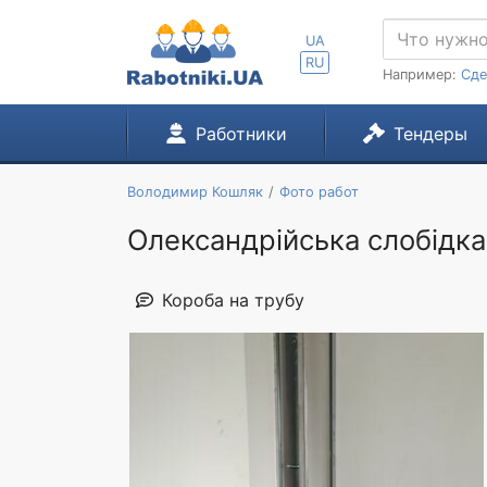
UA
RU
Например:
Сде
Работники
Тендеры
Володимир Кошляк
Фото работ
Олександрійська слобідка
Короба на трубу