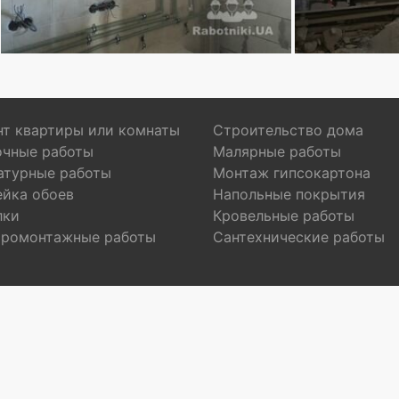
т квартиры или комнаты
Строительство дома
очные работы
Малярные работы
атурные работы
Монтаж гипсокартона
ейка обоев
Напольные покрытия
лки
Кровельные работы
тромонтажные работы
Сантехнические работы