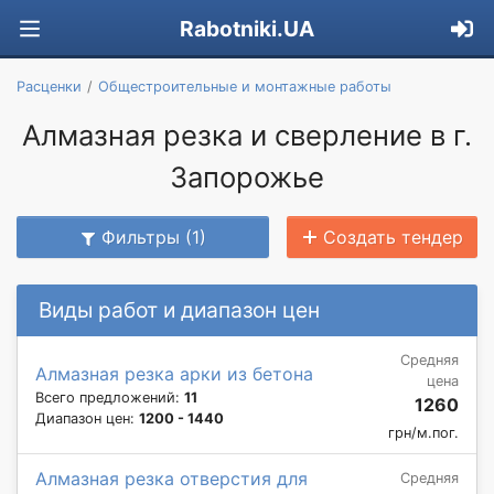
Rabotniki.UA
Расценки
Общестроительные и монтажные работы
Алмазная резка и сверление в г.
Запорожье
Фильтры (1)
Создать тендер
Виды работ и диапазон цен
Средняя
Алмазная резка арки из бетона
цена
Всего предложений:
11
1260
Диапазон цен:
1200 - 1440
грн/м.пог.
Алмазная резка отверстия для
Средняя