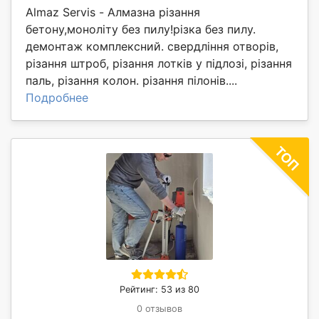
Almaz Servis - Алмазна різання
бетону,моноліту без пилу!різка без пилу.
демонтаж комплексний. свердління отворів,
різання штроб, різання лотків у підлозі, різання
паль, різання колон. різання пілонів....
Подробнее
Рейтинг: 53 из 80
0 отзывов