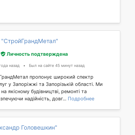
 "СтройГрандМетал"
Личность подтверждена
года назад
•
Был на сайте 45 минут назад
ГрандМетал пропонує широкий спектр
луг у Запоріжжі та Запорізькій області. Ми
 на якісному будівництві, ремонті та
зпечуючи надійність, довг...
Подробнее
ександр Головешкин"