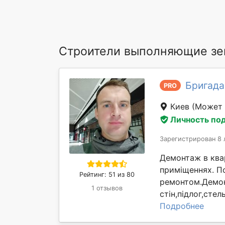
Строители выполняющие зе
Бригада
PRO
Киев
(Может 
Личность по
Зарегистрирован 8 
Демонтаж в квар
приміщеннях. П
Рейтинг: 51 из 80
ремонтом.Демон
1 отзывов
стін,підлог,сте
Подробнее