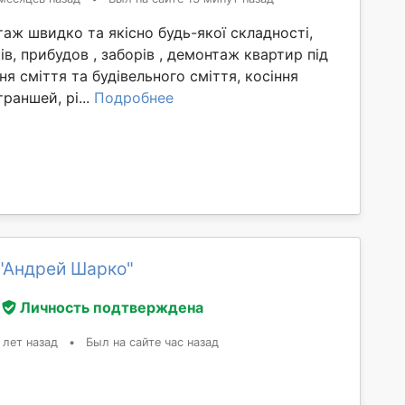
ж швидко та якісно будь-якої складності,
ів, прибудов , заборів , демонтаж квартир під
ня сміття та будівельного сміття, косіння
раншей, рі...
Подробнее
"Андрей Шарко"
Личность подтверждена
 лет назад
•
Был на сайте час назад