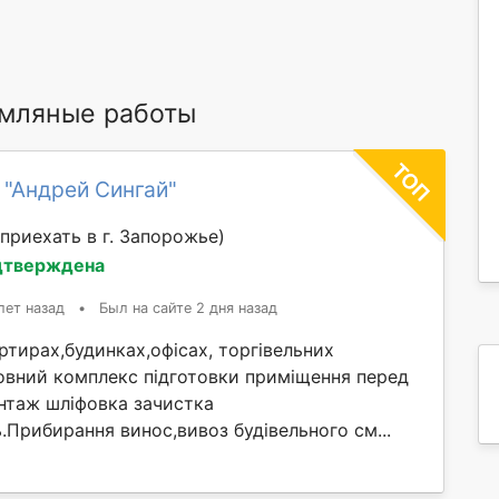
мляные работы
 "Андрей Сингай"
приехать в г. Запорожье)
дтверждена
лет назад
•
Был на сайте 2 дня назад
тирах,будинках,офісах, торгівельних
овний комплекс підготовки приміщення перед
таж шліфовка зачистка
ль.Прибирання винос,вивоз будівельного см...