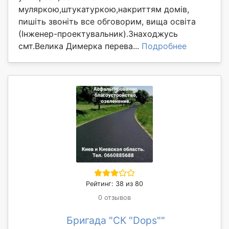
муляркою,штукатуркою,накриттям домів,
пишіть звоніть все обговорим, вища освіта
(Інженер-проектувальник).Знаходжусь
смт.Велика Димерка перева...
Подробнее
Рейтинг: 38 из 80
0 отзывов
Бригада "СК "Dops""