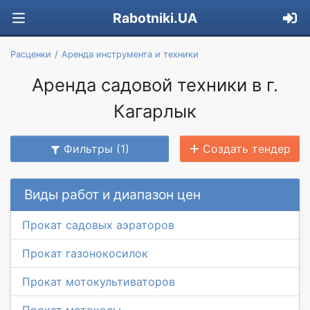
Rabotniki.UA
Расценки
Аренда инструмента и техники
Аренда садовой техники в г.
Кагарлык
Фильтры (1)
Создать тендер
Виды работ и диапазон цен
Прокат садовых аэраторов
Прокат газонокосилок
Прокат мотокультиваторов
Прокат мотокосы