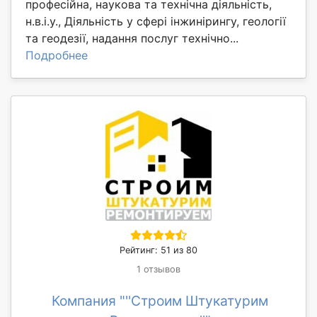
професійна, наукова та технічна діяльність,
н.в.і.у., Діяльність у сфері інжинірингу, геології
та геодезії, надання послуг технічно...
Подробнее
Рейтинг: 51 из 80
1 отзывов
Компания "''Строим Штукатурим