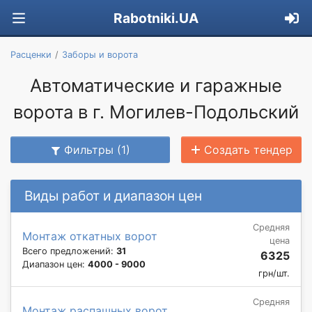
Rabotniki.UA
Расценки
Заборы и ворота
Автоматические и гаражные
ворота в г. Могилев-Подольский
Фильтры (1)
Создать тендер
Виды работ и диапазон цен
Средняя
Монтаж откатных ворот
цена
Всего предложений:
31
6325
Диапазон цен:
4000 - 9000
грн/шт.
Средняя
Монтаж распашных ворот