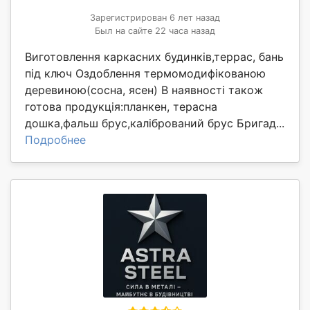
Зарегистрирован 6 лет назад
Был на сайте 22 часа назад
Виготовлення каркасних будинків,террас, бань
під ключ Оздоблення термомодифікованою
деревиною(сосна, ясен) В наявності також
готова продукція:планкен, терасна
дошка,фальш брус,калібрований брус Бригад...
Подробнее