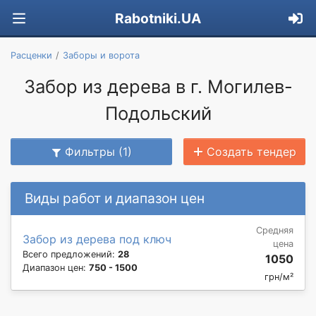
Rabotniki.UA
Расценки
Заборы и ворота
Забор из дерева в г. Могилев-
Подольский
Фильтры (1)
Создать тендер
Виды работ и диапазон цен
Средняя
Забор из дерева под ключ
цена
Всего предложений:
28
1050
Диапазон цен:
750 - 1500
грн/м²