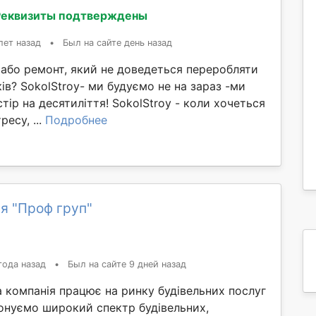
Реквизиты подтверждены
лет назад
•
Был на сайте день назад
 або ремонт, який не доведеться переробляти
ків? SokolStroy- ми будуємо не на зараз -ми
ір на десятиліття! SokolStroy - коли хочеться
ресу, ...
Подробнее
я "Проф груп"
года назад
•
Был на сайте 9 дней назад
 компанія працює на ринку будівельних послуг
конуємо широкий спектр будівельних,