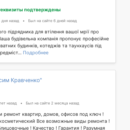
Реквизиты подтверждены
 дня назад
•
Был на сайте 6 дней назад
го підрядника для втілення вашої мрії про
Наша будівельна компанія пропонує професійне
ватних будинків, котеджів та таунхаусів під
редміст...
Подробнее
сим Кравченко"
лет назад
•
Был на сайте 2 месяца назад
и ремонт квартир, домов, офисов под ключ !
косметический Все возможные виды ремонта !
лицовочные ! Качество ! Гарантия ! Разумная