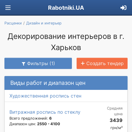
Rabotniki.UA
Расценки
Дизайн и интерьер
Декорирование интерьеров в г.
Харьков
Фильтры (1)
Создать тендер
Виды работ и диапазон цен
Художественная роспись стен
Средняя
Витражная роспись по стеклу
цена
Всего предложений:
6
3439
Диапазон цен:
2550 - 4100
грн/м²