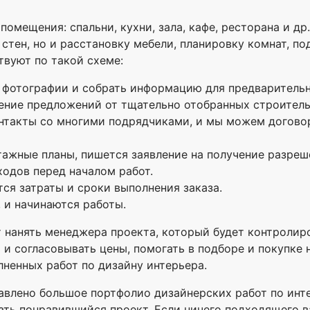
омещения: спальни, кухни, зала, кафе, ресторана и др
 стен, но и расстановку мебели, планировку комнат, п
твуют по такой схеме:
ь фотографии и собрать информацию для предварительн
ние предложений от тщательно отобранных строитель
контакты со многими подрядчиками, и мы можем догово
ажные планы, пишется заявление на получение разреш
ходов перед началом работ.
ся затраты и сроки выполнения заказа.
 и начинаются работы.
нанять менеджера проекта, который будет контролиро
 и согласовывать цены, помогать в подборе и покупке
лненных работ по дизайну интерьера.
дставлено большое портфолио дизайнерских работ по ин
ать понравившийся проект. Если ничего подходящего в