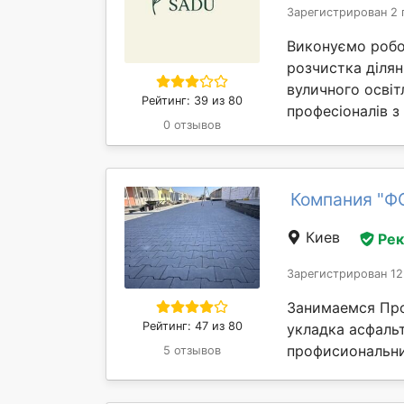
Зарегистрирован 2 
Виконуємо робот
розчистка ділян
вуличного освіт
Рейтинг: 39 из 80
професіоналів з
0 отзывов
Компания "Ф
Киев
Ре
Зарегистрирован 12
Занимаемся Про
Рейтинг: 47 из 80
укладка асфаль
профисиональни
5 отзывов