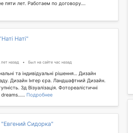
е пяти лет. Работаем по договору....
Наті Наті"
 лет назад
•
Был на сайте час назад
нальні та індивідуальні рішення... Дизайн
аду. Дизайн Інтер єра. Ландшафтний Дизайн.
упність. 3д Візуалізація. Фотореалістичні
dreams......
Подробнее
 "Евгений Сидорка"