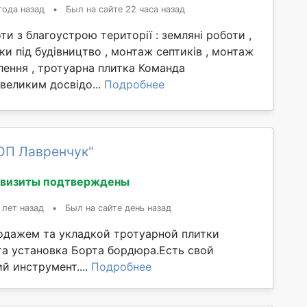
года назад
•
Был на сайте 22 часа назад
и з благоустрою території : земляні роботи ,
ки під будівництво , монтаж септиків , монтаж
лення , тротуарна плитка Команда
 великим досвідо...
Подробнее
ОП Лавренчук"
квизиты подтверждены
 лет назад
•
Был на сайте день назад
дажем та укладкой тротуарной плитки
та установка Борта бордюра.Есть свой
й инструмент....
Подробнее