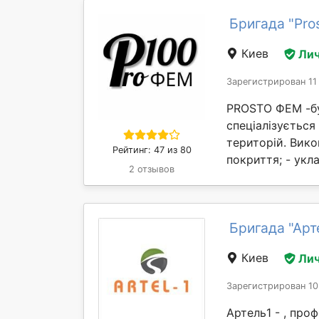
Бригада "Pro
Киев
Лич
Зарегистрирован 11
PROSTO ФЕМ -бу
спеціалізується
територій. Вик
Рейтинг: 47 из 80
покриття; - укл
2 отзывов
Бригада "Арт
Киев
Лич
Зарегистрирован 10
Артель1 - , про