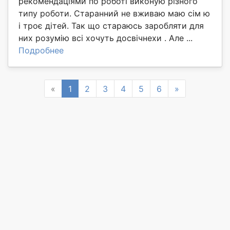
рекомендаціями по роботі виконую різного
типу роботи. Старанний не вживаю маю сім ю
і троє дітей. Так що стараюсь заробляти для
них розумію всі хочуть досвічнехи . Але ...
Подробнее
Previous
Next
«
1
2
3
4
5
6
»