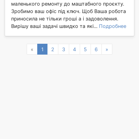
маленького ремонту до маштабного проєкту.
Зробимо ваш офіс під ключ. Щоб Ваша робота
приносила не тільки гроші а і задоволення.
Вирішу ваші задачі швидко та які...
Подробнее
Previous
Next
«
1
2
3
4
5
6
»