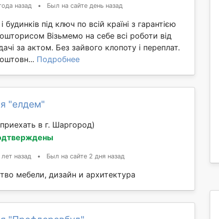
года назад
•
Был на сайте день назад
 будинків під ключ по всій країні з гарантією
ошторисом Візьмемо на себе всі роботи від
ачі за актом. Без зайвого клопоту і переплат.
оштовн...
Подробнее
я "елдем"
приехать в г. Шаргород)
одтверждены
 лет назад
•
Был на сайте 2 дня назад
тво мебели, дизайн и архитектура