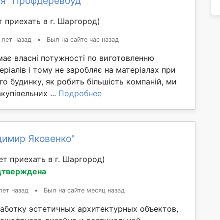
я "Профдеревбуд"
 приехать в г. Шаргород)
 лет назад
•
Был на сайте час назад
має власні потужності по виготовленню
еріалів і тому не заробляє на матеріалах при
го будинку, як робить більшість компаній, ми
купівельних ...
Подробнее
димир Яковенко"
т приехать в г. Шаргород)
дтверждена
лет назад
•
Был на сайте месяц назад
аботку эстетичных архитектурных объектов,