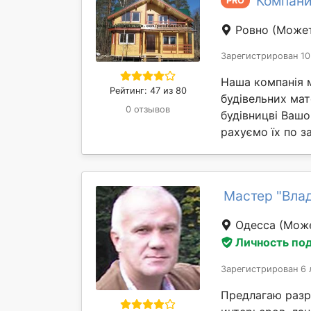
Компани
PRO
Ровно
(Может
Зарегистрирован 10
Наша компанія 
Рейтинг: 47 из 80
будівельних мат
0 отзывов
будівницві Вашо
рахуємо їх по за
Мастер "Вла
Одесса
(Може
Личность по
Зарегистрирован 6 
Предлагаю разр