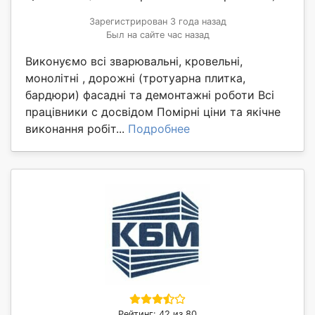
Зарегистрирован 3 года назад
Был на сайте час назад
Виконуємо всі зварювальні, кровельні,
монолітні , дорожні (тротуарна плитка,
бардюри) фасадні та демонтажні роботи Всі
працівники с досвідом Помірні ціни та якічне
виконання робіт...
Подробнее
Рейтинг: 42 из 80