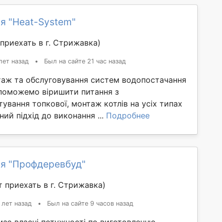
я "Heat-System"
приехать в г. Стрижавка)
лет назад
•
Был на сайте 21 час назад
аж та обслуговування систем водопостачання
опоможемо віришити питання з
ування топкової, монтаж котлів на усіх типах
ний підхід до виконання ...
Подробнее
я "Профдеревбуд"
 приехать в г. Стрижавка)
 лет назад
•
Был на сайте 9 часов назад
має власні потужності по виготовленню