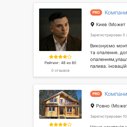
Компани
PRO
Киев
(Может 
Зарегистрирован 5 
Виконуємо монт
та опалення. д
опаленням,улашт
Рейтинг: 48 из 80
палива. іновацій
0 отзывов
Компани
PRO
Ровно
(Может
Зарегистрирован 10
Наша компанія 