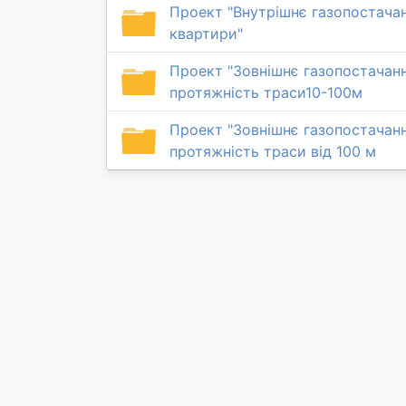
Проект "Внутрішнє газопостачан
квартири"
Проект "Зовнішнє газопостачанн
протяжність траси10-100м
Проект "Зовнішнє газопостачанн
протяжність траси від 100 м