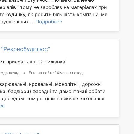
еріалів і тому не заробляє на матеріалах при
го будинку, як робить більшість компаній, ми
купівельних ...
Подробнее
 "Реконсбудплюс"
т приехать в г. Стрижавка)
года назад
•
Был на сайте 14 часов назад
варювальні, кровельні, монолітні , дорожні
ка, бардюри) фасадні та демонтажні роботи
с досвідом Помірні ціни та якічне виконання
ее