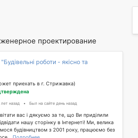
женерное проектирование
"Будівельні роботи - якісно та
ожет приехать в г. Стрижавка)
дтверждена
 лет назад
•
Был на сайте день назад
 вітати вас і дякуємо за те, що Ви приділили
ідвідати нашу сторінку в Інтернеті! Ми, велика
ємося будівництвом з 2001 року, працюємо без
осе...
Подробнее