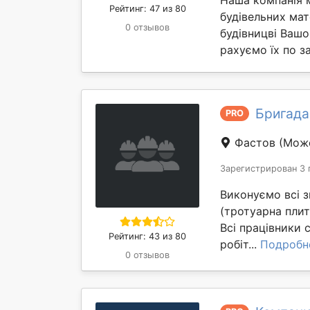
Рейтинг: 47 из 80
будівельних мат
0 отзывов
будівницві Вашо
рахуємо їх по за
Бригада
PRO
Фастов
(Може
Зарегистрирован 3 
Виконуємо всі з
(тротуарна плит
Всі працівники 
Рейтинг: 43 из 80
робіт...
Подробн
0 отзывов