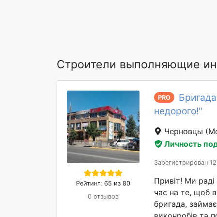
Строители выполняющие ин
Бригада 
PRO
недорого!"
Черновцы
(М
Личность по
Зарегистрирован 12
Привіт! Ми раді
Рейтинг: 65 из 80
час на те, щоб в
0 отзывов
бригада, займа
виконробів та п