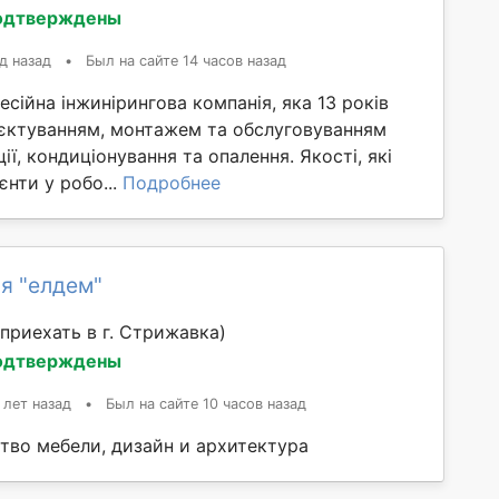
одтверждены
д назад
•
Был на сайте 14 часов назад
есійна інжинірингова компанія, яка 13 років
єктуванням, монтажем та обслуговуванням
ії, кондиціонування та опалення. Якості, які
єнти у робо...
Подробнее
я "елдем"
приехать в г. Стрижавка)
одтверждены
 лет назад
•
Был на сайте 10 часов назад
тво мебели, дизайн и архитектура