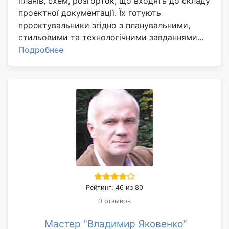
планів, схем, розгорток, що входять до складу
проектної документації. Їх готують
проектувальники згідно з планувальними,
стильовими та технологічними завданнями...
Подробнее
Рейтинг: 46 из 80
0 отзывов
Мастер "Владимир Яковенко"