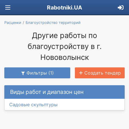
Rabotniki.UA
Расценки
Благоустройство территорий
Другие работы по
благоустройству в г.
Нововолынск
Фильтры (1)
Создать тендер
Виды работ и диапазон цен
Садовые скульптуры