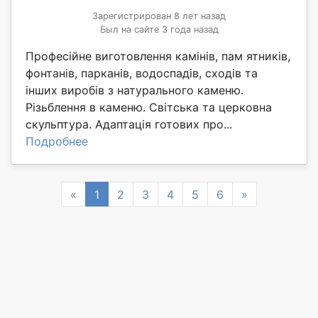
Зарегистрирован 8 лет назад
Был на сайте 3 года назад
Професійне виготовлення камінів, пам ятників,
фонтанів, парканів, водоспадів, сходів та
інших виробів з натурального каменю.
Різьблення в каменю. Світська та церковна
скульптура. Адаптація готових про...
Подробнее
Previous
Next
«
1
2
3
4
5
6
»