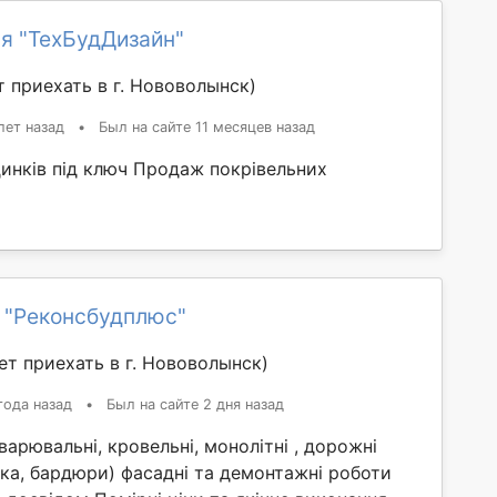
я "ТехБудДизайн"
 приехать в г. Нововолынск)
лет назад
•
Был на сайте 11 месяцев назад
динків під ключ Продаж покрівельних
 "Реконсбудплюс"
т приехать в г. Нововолынск)
года назад
•
Был на сайте 2 дня назад
варювальні, кровельні, монолітні , дорожні
ка, бардюри) фасадні та демонтажні роботи