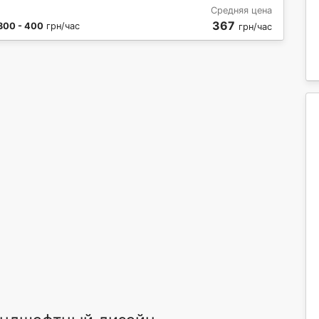
Средняя цена
367
300 - 400
грн/час
грн/час