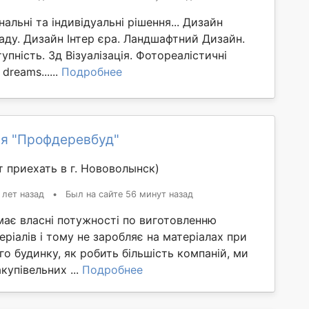
нальні та індивідуальні рішення... Дизайн
аду. Дизайн Інтер єра. Ландшафтний Дизайн.
упність. 3д Візуалізація. Фотореалістичні
dreams......
Подробнее
я "Профдеревбуд"
 приехать в г. Нововолынск)
 лет назад
•
Был на сайте 56 минут назад
має власні потужності по виготовленню
еріалів і тому не заробляє на матеріалах при
го будинку, як робить більшість компаній, ми
купівельних ...
Подробнее