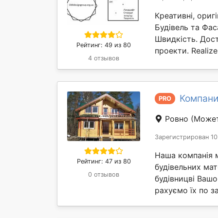
Креативні, оригі
Будівель та Фас
Швидкість. Дост
Рейтинг: 49 из 80
проекти. Realize 
4 отзывов
Компани
PRO
Ровно
(Может
Зарегистрирован 10
Наша компанія 
Рейтинг: 47 из 80
будівельних мат
0 отзывов
будівницві Вашо
рахуємо їх по за