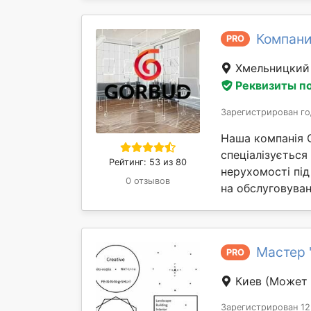
Компани
PRO
Хмельницки
Реквизиты п
Зарегистрирован го
Наша компанія 
спеціалізується
Рейтинг: 53 из 80
нерухомості під
0 отзывов
на обслуговуван
Мастер "
PRO
Киев
(Может 
Зарегистрирован 12