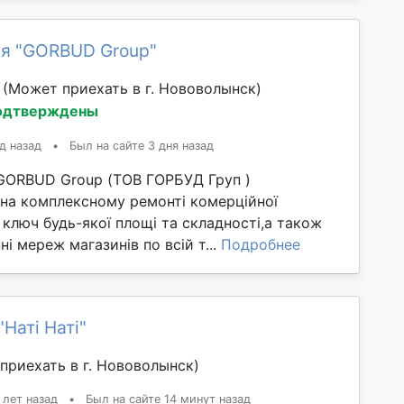
я "GORBUD Group"
й
(Может приехать в г. Нововолынск)
одтверждены
д назад
•
Был на сайте 3 дня назад
GORBUD Group (ТОВ ГОРБУД Груп )
 на комплексному ремонті комерційної
 ключ будь-якої площі та складності,а також
ні мереж магазинів по всій т...
Подробнее
Наті Наті"
приехать в г. Нововолынск)
 лет назад
•
Был на сайте 14 минут назад