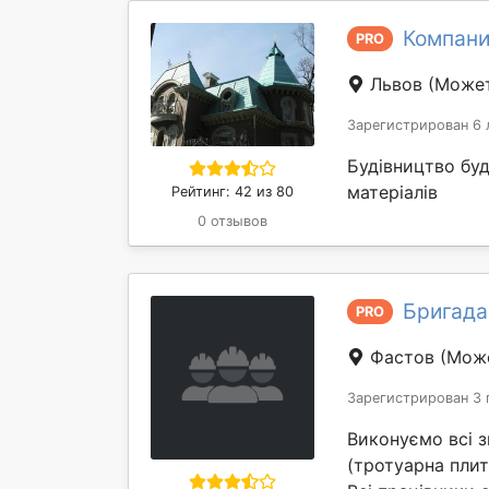
Компани
PRO
Львов
(Может
Зарегистрирован 6 
Будівництво бу
матеріалів
Рейтинг: 42 из 80
0 отзывов
Бригада
PRO
Фастов
(Може
Зарегистрирован 3 
Виконуємо всі з
(тротуарна плит