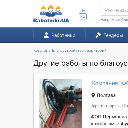
UA
RU
Например:
Сде
Работники
Тендеры
Каталог
Благоустройство территорий
Другие работы по благоу
Компания "ФО
Полтава
Зарегистрирован 2 
ФОП Пермінова 
компаніям, забу