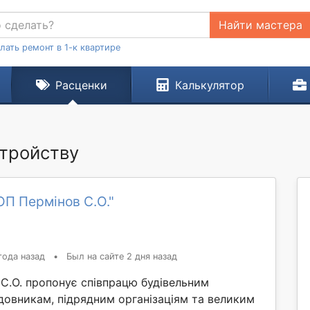
Найти мастера
лать ремонт в 1-к квартире
Расценки
Калькулятор
стройству
П Пермінов С.О."
года назад
•
Был на сайте 2 дня назад
С.О. пропонує співпрацю будівельним
довникам, підрядним організаціям та великим