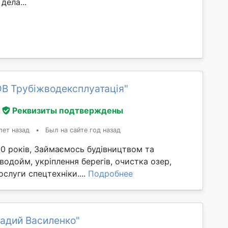
дела...
В Трубіжводексплуатація"
Реквизиты подтверждены
лет назад
•
Был на сайте год назад
0 років, Займаємось будівництвом та
одойм, укріплення берегів, очистка озер,
послуги спецтехніки....
Подробнее
адий Василенко"