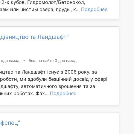
 2-х кубов, Гидромолот/Бетонокол,
ем или чистим озера, пруды, к...
Подробнее
дівництво та Ландшафт"
года назад
•
Был на сайте 3 дня назад
ицтво та Ландшафт існує з 2006 року. за
роботи, ми здобули безцінний досвід у сфері
ндшафту, автоматичного зрошення та за
льних роботах. Фах...
Подробнее
офспец"