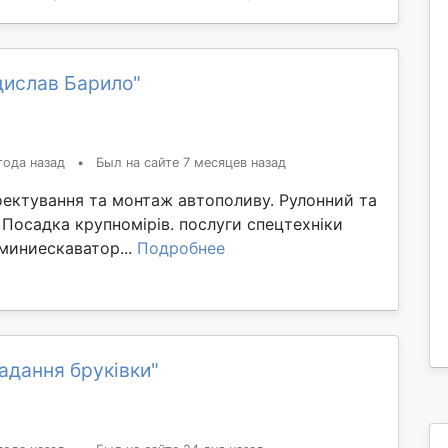
дислав Барило"
года назад
•
Был на сайте 7 месяцев назад
оектування та монтаж автополиву. Рулонний та
. Посадка крупномірів. послуги спецтехніки
миниескаватор...
Подробнее
адання бруківки"