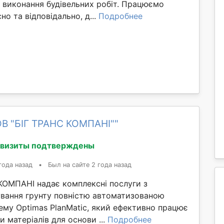
 виконання будівельних робіт. Працюємо
но та відповідально, д...
Подробнее
ОВ "БІГ ТРАНС КОМПАНІ""
квизиты подтверждены
года назад
•
Был на сайте 2 года назад
КОМПАНІ надає комплексні послуги з
ування грунту повністю автоматизованою
ему Optimas PlanMatic, який ефективно працює
и матеріалів для основи ...
Подробнее