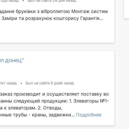
года назад
•
Был на сайте 24 дня назад
адання бруківки з віброплитою Монтаж систем
 Заміри та розрахунок кошторису Гарантія...
п донец"
лет назад
•
Был на сайте 6 дней назад
заказ производит и осуществляет поставку во
раины следующей продукции: 1. Элеваторы №1-
ла к элеваторам. 2. Отводы,
нные трубы - краны, задвижки...
Подробнее