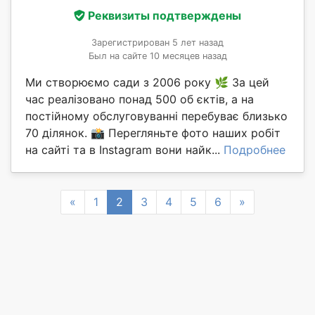
Реквизиты подтверждены
Зарегистрирован 5 лет назад
Был на сайте 10 месяцев назад
Ми створюємо сади з 2006 року 🌿 За цей
час реалізовано понад 500 об єктів, а на
постійному обслуговуванні перебуває близько
70 ділянок. 📸 Перегляньте фото наших робіт
на сайті та в Instagram вони найк...
Подробнее
Previous
Next
«
1
2
3
4
5
6
»