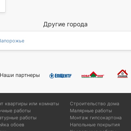
Другие города
Запорожье
Наши партнеры
т квартиры или комнаты
Строительство дома
очные работы
Малярные работы
атурные работы
Монтаж гипсокартона
ейка обоев
Напольные покрытия