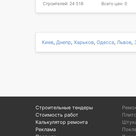
Строителей: 24 518
Всего цен: 0
Киев
,
Днепр
,
Харьков
,
Одесса
,
Львов
,
Строительные тендеры
Ремон
Стоимость работ
Плит
Калькулятор ремонта
Штук
Реклама
Покл