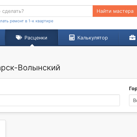
Найти мастера
лать ремонт в 1-к квартире
Расценки
Калькулятор
дарск-Волынский
Го
В