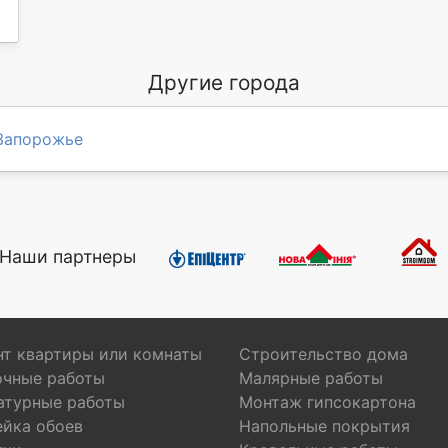
Другие города
Запорожье
Наши партнеры
т квартиры или комнаты
Строительство дома
очные работы
Малярные работы
атурные работы
Монтаж гипсокартона
ейка обоев
Напольные покрытия