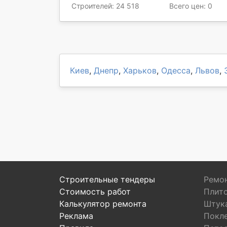
Строителей: 24 518
Всего цен: 0
Киев
,
Днепр
,
Харьков
,
Одесса
,
Львов
,
Строительные тендеры
Ремон
Стоимость работ
Плит
Калькулятор ремонта
Штук
Реклама
Покл