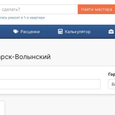
Найти мастера
лать ремонт в 1-к квартире
Расценки
Калькулятор
дарск-Волынский
Го
В