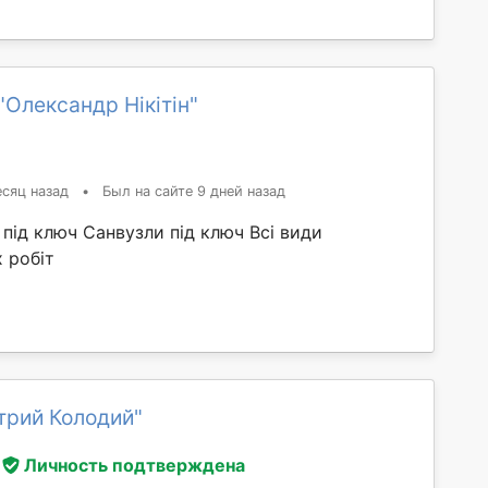
"Олександр Нікітін"
сяц назад
•
Был на сайте 9 дней назад
під ключ Санвузли під ключ Всі види
 робіт
трий Колодий"
Личность подтверждена