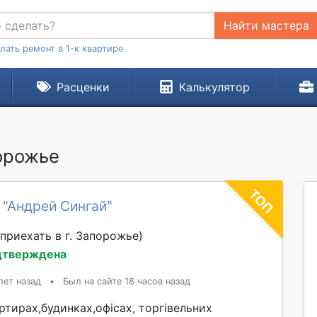
Найти мастера
лать ремонт в 1-к квартире
Расценки
Калькулятор
порожье
 "Андрей Сингай"
приехать в г. Запорожье)
дтверждена
лет назад
•
Был на сайте 18 часов назад
тирах,будинках,офісах, торгівельних