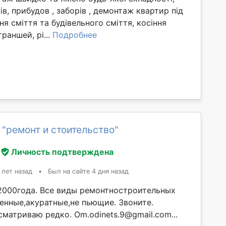
ів, прибудов , заборів , демонтаж квартир під
ня сміття та будівельного сміття, косіння
раншей, рі...
Подробнее
 "ремонт и стоительство"
Личность подтверждена
 лет назад
•
Был на сайте 4 дня назад
2000года. Все виды ремонтностроительных
венные,акуратные,не пьющие. Звоните.
матриваю редко. Om.odinets.9@gmail.com...