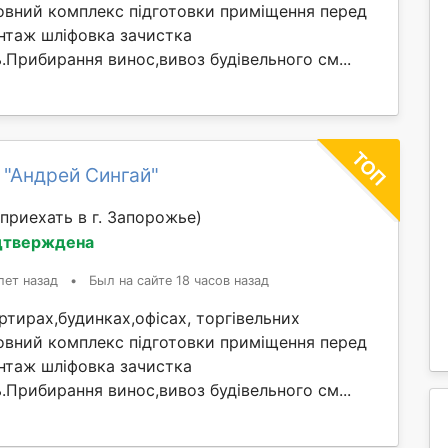
овний комплекс підготовки приміщення перед
таж шліфовка зачистка
ль.Прибирання винос,вивоз будівельного см...
 "Андрей Сингай"
приехать в г. Запорожье)
дтверждена
лет назад
•
Был на сайте 18 часов назад
тирах,будинках,офісах, торгівельних
овний комплекс підготовки приміщення перед
таж шліфовка зачистка
ль.Прибирання винос,вивоз будівельного см...