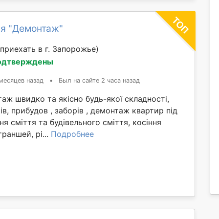
я "Демонтаж"
приехать в г. Запорожье)
одтверждены
месяцев назад
•
Был на сайте 2 часа назад
ж швидко та якісно будь-якої складності,
ів, прибудов , заборів , демонтаж квартир під
ня сміття та будівельного сміття, косіння
раншей, рі...
Подробнее