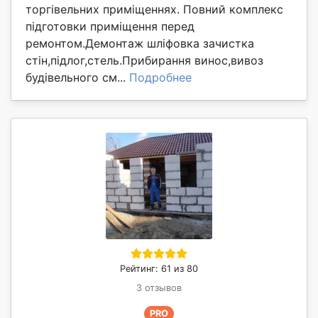
торгівельних приміщеннях. Повний комплекс
підготовки приміщення перед
ремонтом.Демонтаж шліфовка зачистка
стін,підлог,стель.Прибирання винос,вивоз
будівельного см...
Подробнее
Рейтинг: 61 из 80
3 отзывов
PRO