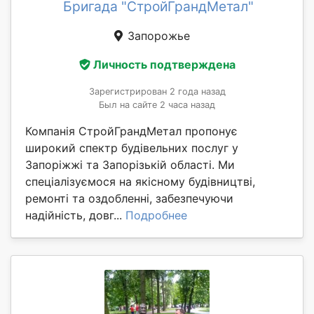
Бригада "СтройГрандМетал"
Запорожье
Личность подтверждена
Зарегистрирован 2 года назад
Был на сайте 2 часа назад
Компанія СтройГрандМетал пропонує
широкий спектр будівельних послуг у
Запоріжжі та Запорізькій області. Ми
спеціалізуємося на якісному будівництві,
ремонті та оздобленні, забезпечуючи
надійність, довг...
Подробнее