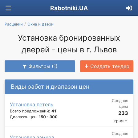
Rabotniki.UA
Расценки
Окна и двери
Установка бронированных
дверей - цены в г. Львов
Фильтры (1)
Создать тендер
Виды работ и диапазон цен
Средняя
Установка петель
цена
Всего предложений:
41
233
Диапазон цен:
150 - 300
грн/шт.
Средняя
Установка замков