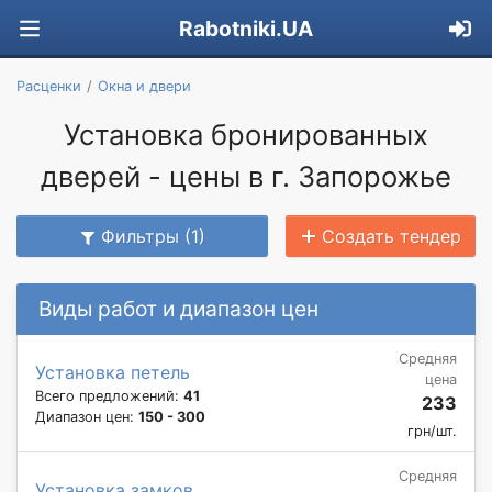
Rabotniki.UA
Расценки
Окна и двери
Установка бронированных
дверей - цены в г. Запорожье
Фильтры (1)
Создать тендер
Виды работ и диапазон цен
Средняя
Установка петель
цена
Всего предложений:
41
233
Диапазон цен:
150 - 300
грн/шт.
Средняя
Установка замков