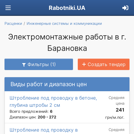
Rabotniki.UA
Расценки
Инженерные системы и коммуникации
Электромонтажные работы в г.
Барановка
Фильтры (1)
Создать тендер
Виды работ и диапазон цен
Штробление под проводку в бетоне,
Средняя
цена
глубина штробы 2 см
241
Всего предложений:
6
Диапазон цен:
200 - 272
грн/м.пог.
Штробление под проводку в
Средняя