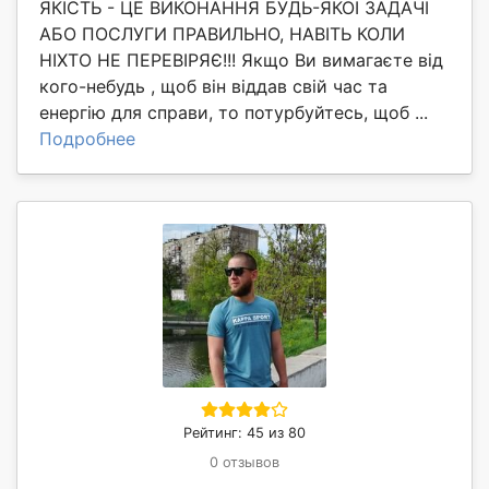
ЯКІСТЬ - ЦЕ ВИКОНАННЯ БУДЬ-ЯКОЇ ЗАДАЧІ
АБО ПОСЛУГИ ПРАВИЛЬНО, НАВІТЬ КОЛИ
НІХТО НЕ ПЕРЕВІРЯЄ!!! Якщо Ви вимагаєте від
кого-небудь , щоб він віддав свій час та
енергію для справи, то потурбуйтесь, щоб ...
Подробнее
Рейтинг: 45 из 80
0 отзывов