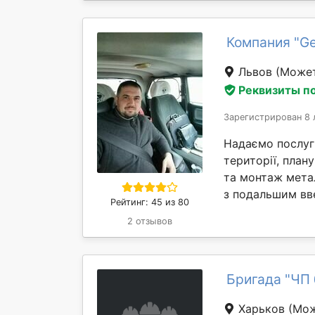
Компания "Ge
Львов
(Может
Реквизиты п
Зарегистрирован 8 
Надаємо послуги
території, план
та монтаж мета
з подальшим вве
Рейтинг: 45 из 80
2 отзывов
Бригада "ЧП
Харьков
(Мож