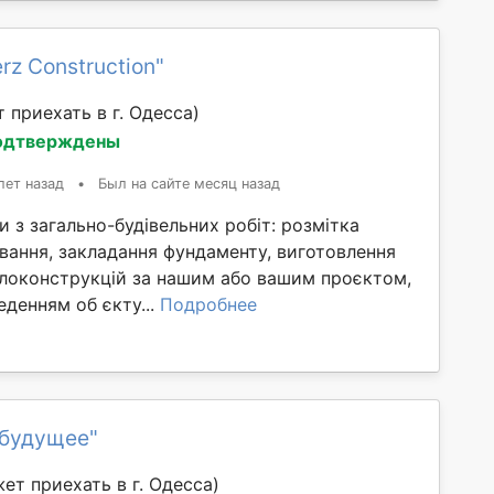
rz Construction"
 приехать в г. Одесса)
одтверждены
лет назад
•
Был на сайте месяц назад
 з загально-будівельних робіт: розмітка
ування, закладання фундаменту, виготовлення
локонструкцій за нашим або вашим проєктом,
денням об єкту...
Подробнее
 будущее"
ет приехать в г. Одесса)