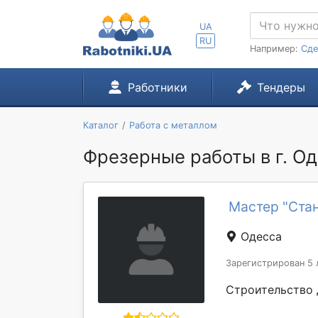
UA
RU
Например:
Сде
Работники
Тендеры
Каталог
Работа с металлом
Фрезерные работы в г. О
Мастер "Ста
Одесса
Зарегистрирован 5 
Строительство 