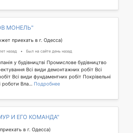
ОВ МОНЕЛЬ"
жет приехать в г. Одесса)
лет назад
•
Был на сайте день назад
панія у будівництві Промислове будівництво
ектування Всі види демонтажних робіт Всі
обіт Всі види фундаментних робіт Покрівельні
 роботи Вла...
Подробнее
МУР И ЕГО КОМАНДА"
приехать в г. Одесса)