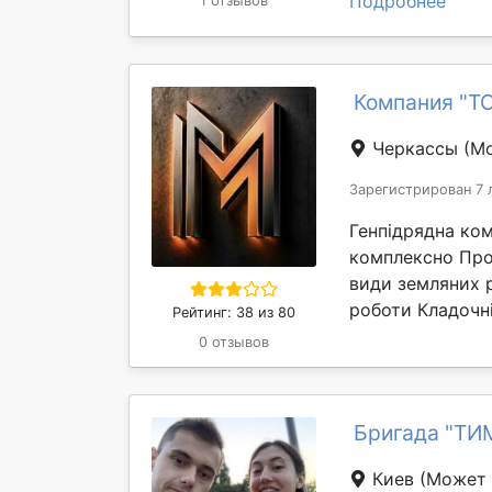
Подробнее
1 отзывов
Компания "Т
Черкассы
(Мо
Зарегистрирован 7 
Генпідрядна ком
комплексно Про
види земляних р
роботи Кладочні
Рейтинг: 38 из 80
0 отзывов
Бригада "ТИ
Киев
(Может 