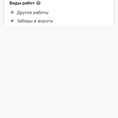
Виды работ
Другие работы
Заборы и ворота
Автоматические и гаражные ворота
Забор из профнастила
Забор из камня
Забор из кирпича
Забор из дерева
Забор из сетки
Кованый забор
Забор из бетона
Ворота и калитки
Фундамент под забор
Другие работы и заборы