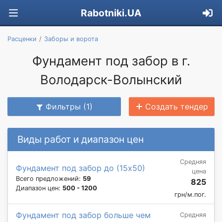
Rabotniki.UA
Расценки
Заборы и ворота
Фундамент под забор в г.
Володарск-Волынский
Фильтры (1)
Создать тендер
Виды работ и диапазон цен
Средняя
Фундамент под забор до (15х50)
цена
Всего предложений:
59
825
Диапазон цен:
500 - 1200
грн/м.пог.
Фундамент под забор больше чем
Средняя