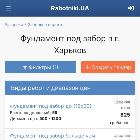
Rabotniki.UA
Расценки
Заборы и ворота
Фундамент под забор в г.
Харьков
Фильтры (1)
Создать тендер
Виды работ и диапазон цен
Средняя
Фундамент под забор до (15х50)
цена
Всего предложений:
59
825
Диапазон цен:
500 - 1200
грн/м.пог.
Фундамент под забор больше чем
Средняя