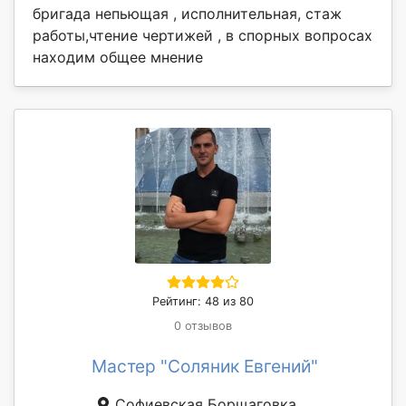
бригада непьющая , исполнительная, стаж
работы,чтение чертижей , в спорных вопросах
находим общее мнение
Рейтинг: 48 из 80
0 отзывов
Мастер "Соляник Евгений"
Софиевская Борщаговка