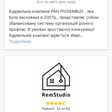
Был на сайте день назад
Будівельна компанія PAN PIVDENBUD , яка
була заснована в 2007р., представляє собою
збалансовану систему організацій різного
профілю. В умовах зростаючої конкуренції
будівельній компанії вдається збері...
Подробнее
Рейтинг: 52 из 80