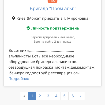
PRO
Бригада "Пром альп"
Киев
(Может приехать в г. Мироновка)
Личность подтверждена
Зарегистрирован 7 лет назад
Был на сайте 2 дня назад
Высотники,...............................................
альпинисты Есть всё необходимое
оборудование бригада альпинистов.
безвоздушная покраска .монтаж.демомонтаж
.баннера.гидроструй.реставрация.огн...
Подробнее
Previous
Next
«
1
2
3
4
5
6
»