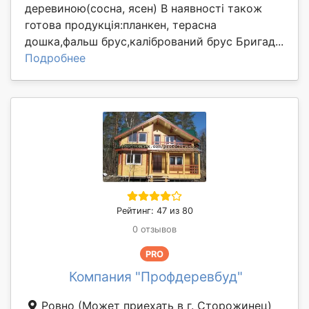
деревиною(сосна, ясен) В наявності також
готова продукція:планкен, терасна
дошка,фальш брус,калібрований брус Бригад...
Подробнее
Рейтинг: 47 из 80
0 отзывов
PRO
Компания "Профдеревбуд"
Ровно
(Может приехать в г. Сторожинец)