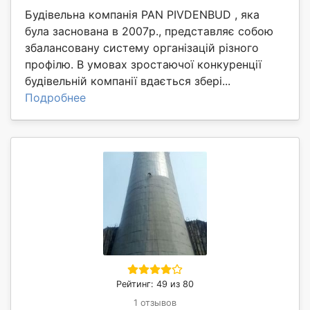
Будівельна компанія PAN PIVDENBUD , яка
була заснована в 2007р., представляє собою
збалансовану систему організацій різного
профілю. В умовах зростаючої конкуренції
будівельній компанії вдається збері...
Подробнее
Рейтинг: 49 из 80
1 отзывов