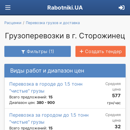
Rabotniki.UA
Расценки
Перевозка грузов и доставка
Грузоперевозки в г. Сторожинец
Фильтры (1)
Создать тендер
Виды работ и диапазон цен
Перевозка в городе до 1.5 тонн
Средняя
цена
"чистые" грузы
577
Всего предложений:
15
Диапазон цен:
380 - 900
грн/час
Перевозка за городом до 1.5 тонн
Средняя
цена
"чистые" грузы
32
Всего предложений:
15