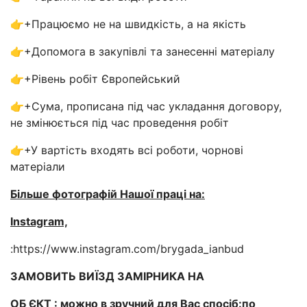
👉+Працюємо не на швидкість, а на якість
👉+Допомога в закупівлі та занесенні матеріалу
👉+Рівень робіт Європейський
👉+Сума, прописана під час укладання договору,
не змінюється під час проведення робіт
👉+У вартість входять всі роботи, чорнові
матеріали
Більше фотографій Нашої праці на:
Instagram,
:https://www.instagram.com/brygada_ianbud
ЗАМОВИТЬ ВИЇЗД ЗАМІРНИКА НА
ОБ ЄКТ : можно в зручний для Вас спосіб:по