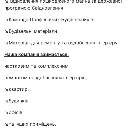
↘️ Відновлення пошкодженого майна за державної
програмою Євідновлення
↘️Команда Професійних Будівельників
↘️Будівельні матеріали
↘️Матеріал для ремонту та оздоблення інтер єру
Наша компанія займається:
частковим та комплексним
ремонтом і оздобленням інтер єрів,
↘️квартир,
↘️будинків,
↘️офісів
↘️та інших приміщень.