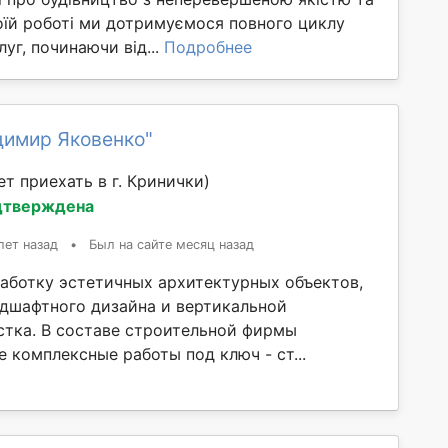
оїй роботі ми дотримуємося повного циклу
луг, починаючи від...
Подробнее
димир Яковенко"
т приехать в г. Кринички)
дтверждена
лет назад
•
Был на сайте месяц назад
аботку эстетичных архитектурных объектов,
ндшафтного дизайна и вертикальной
стка. В составе строительной фирмы
 комплексные работы под ключ - ст...