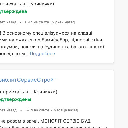
приехать в г. Кринички)
дтверждена
лет назад
•
Был на сайте 15 дней назад
! В основному спеціалізуємося на кладці
ими на смак способами(забор, підпорні стіни,
 клумби, цоколя на будинок та багато іншого)
освід по м...
Подробнее
онолитСервисСтрой"
 приехать в г. Кринички)
одтверждены
лет назад
•
Был на сайте 2 месяца назад
нє разом з вами. МОНОЛІТ СЕРВІС БУД
ї про будівництво з неперевершеною якістю та