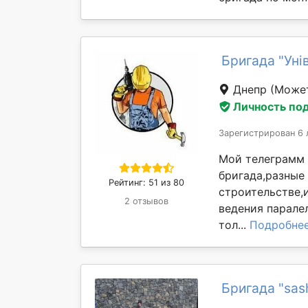
Бригада "Уні
Днепр
(Может
Личность по
Зарегистрирован 6 
Мой телеграмм 
бригада,разные
Рейтинг: 51 из 80
строительстве,
2 отзывов
ведения парале
тол...
Подробне
Бригада "sas