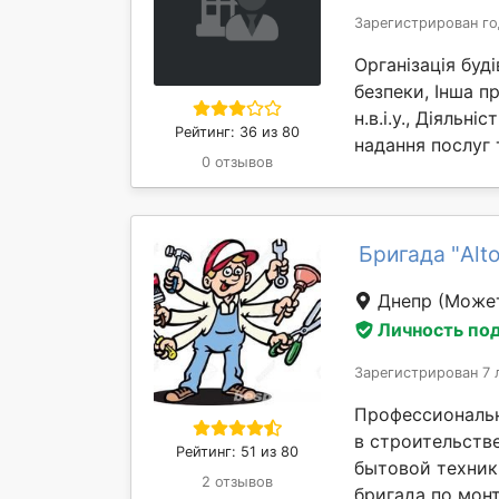
Зарегистрирован го
Організація буд
безпеки, Інша пр
н.в.і.у., Діяльні
Рейтинг: 36 из 80
надання послуг 
0 отзывов
Бригада "Alto
Днепр
(Может
Личность по
Зарегистрирован 7 
Профессиональ
в строительств
Рейтинг: 51 из 80
бытовой техник
2 отзывов
бригада по монт