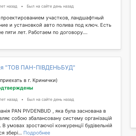
лет назад
•
Был на сайте день назад
проектированием участков, ландшафтный
ние и установкой авто полива под ключ. Есть
е пяти лет. Работаем по договору....
я "ТОВ ПАН-ПІВДЕНЬБУД"
приехать в г. Кринички)
одтверждены
лет назад
•
Был на сайте день назад
анія PAN PIVDENBUD , яка була заснована в
вляє собою збалансовану систему організацій
. В умовах зростаючої конкуренції будівельній
я збері...
Подробнее