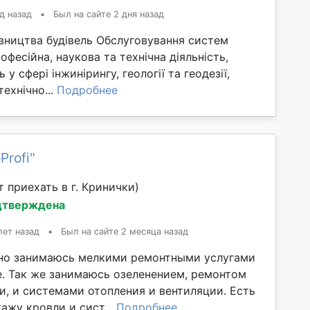
д назад
•
Был на сайте 2 дня назад
івництва будівель Обслуговування систем
офесійна, наукова та технічна діяльність,
сть у сфері інжинірингу, геології та геодезії,
технічно...
Подробнее
Profi"
 приехать в г. Кринички)
дтверждена
лет назад
•
Был на сайте 2 месяца назад
но занимаюсь мелкими ремонтными услугами
е. Так же занимаюсь озеленением, ремонтом
и, и системами отопления и вентиляции. Есть
ажу кровли и сист...
Подробнее