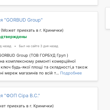
я "GORBUD Group"
й
(Может приехать в г. Кринички)
одтверждены
д назад
•
Был на сайте 3 дня назад
GORBUD Group (ТОВ ГОРБУД Груп )
 на комплексному ремонті комерційної
 ключ будь-якої площі та складності,а також
ні мереж магазинів по всій т...
Подробнее
я "ФОП Сіра В.С."
ет приехать в г. Кринички)