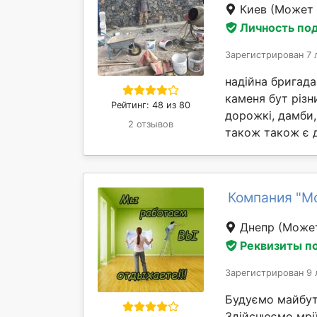
Киев
(Может 
Личность по
Зарегистрирован 7 
надійна бригада
каменя бут різн
Рейтинг: 48 из 80
дорожкі, дамби,
2 отзывов
також також є д
Компания "М
Днепр
(Может
Реквизиты п
Зарегистрирован 9 
Будуємо майбут
Здійснюємо мрі