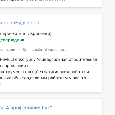
версалБудСервіс"
 приехать в г. Кринички)
дтверждена
лет назад
•
Был на сайте 9 часов назад
Pavluchenko_yuriy Универсальная строительная
 направления в
инструмент+опыт,без затягивания работы и
льных обектов,если мы работаем у вас-то
е
ha 4 професійний бут"