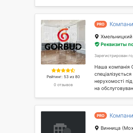
Компани
PRO
Хмельницки
Реквизиты п
Зарегистрирован го
Наша компанія 
спеціалізується
Рейтинг: 53 из 80
нерухомості під
0 отзывов
на обслуговуван
Компани
PRO
Винница
(Мож