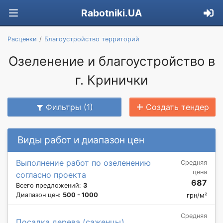
Rabotniki.UA
Расценки
Благоустройство территорий
Озеленение и благоустройство в
г. Кринички
Фильтры (1)
Создать тендер
Виды работ и диапазон цен
Выполнение работ по озеленению
Средняя
цена
согласно проекта
687
Всего предложений:
3
Диапазон цен:
500 - 1000
грн/м²
Средняя
Посадка дерева (саженцы)