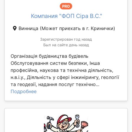
PRO
Компания "ФОП Сіра В.С."
Винница
(Может приехать в г. Кринички)
Зарегистрирован год назад
Был на сайте день назад
Організація будівництва будівель
Обслуговування систем безпеки, Інша
професійна, наукова та технічна діяльність,
н.в.і.у., Діяльність у сфері інжинірингу, геології
та геодезії, надання послуг технічно...
Подробнее