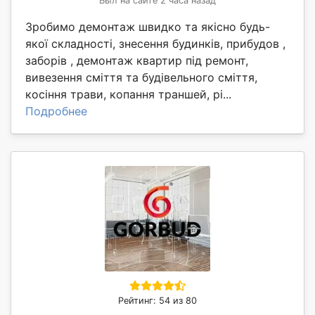
Был на сайте 2 часа назад
Зробимо демонтаж швидко та якісно будь-
якої складності, знесення будинків, прибудов ,
заборів , демонтаж квартир під ремонт,
вивезення сміття та будівельного сміття,
косіння трави, копання траншей, рі...
Подробнее
Рейтинг: 54 из 80