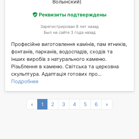
Волынский)
Реквизиты подтверждены
Зарегистрирован 8 лет назад
Был на сайте 3 года назад
Професійне виготовлення камінів, пам ятників,
фонтанів, парканів, водоспадів, сходів та
інших виробів з натурального каменю.
Різьблення в каменю. Світська та церковна
скульптура. Адаптація готових про...
Подробнее
Previous
Next
«
1
2
3
4
5
6
»