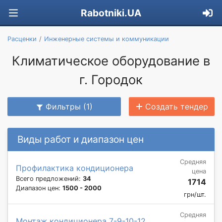
Rabotniki.UA
Расценки
Инженерные системы и коммуникации
Климатическое оборудование в
г. Городок
Фильтры (1)
Создать тендер
Виды работ и диапазон цен
Средняя
Профилактика кондиционера
цена
Всего предложений:
34
1714
Диапазон цен:
1500 - 2000
грн/шт.
Средняя
Монтаж кондиционера 7-9-10-12